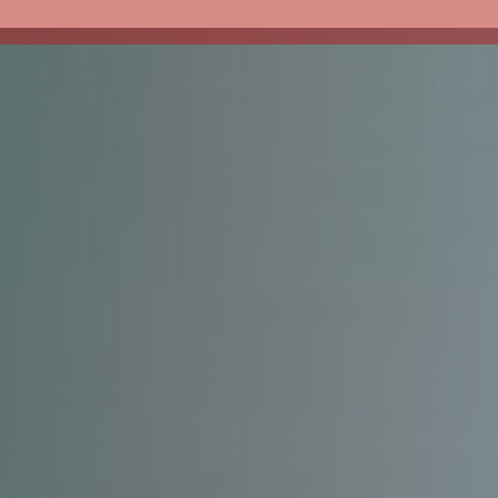
Přeskočit na hlavní obsah
Přeskočit na zápatí