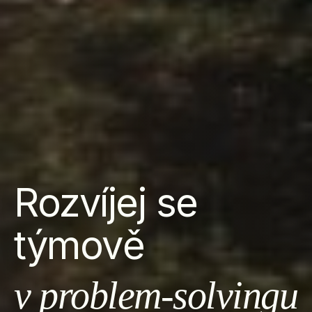
Rozvíjej se
týmově
v řešení konfliktů